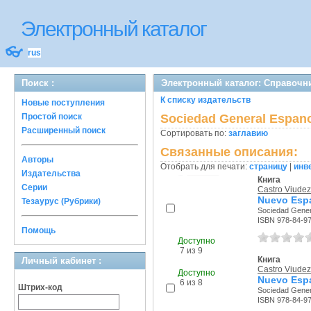
Электронный каталог
👓
rus
Поиск :
Электронный каталог: Справочн
К списку издательств
Новые поступления
Простой поиск
Sociedad General Espano
Расширенный поиск
Сортировать по:
заглавию
Связанные описания:
Авторы
Отобрать для печати:
страницу
|
инв
Издательства
Книга
Серии
Castro Viudez,
Nuevo Espa
Тезаурус (Рубрики)
Sociedad Genera
ISBN 978-84-9
Помощь
Доступно
7 из 9
Книга
Личный кабинет :
Castro Viudez,
Доступно
Nuevo Espa
6 из 8
Штрих-код
Sociedad Genera
ISBN 978-84-9